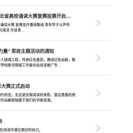
届湖北省高校诵读大赛复赛投票开启…
”诵读大赛 复赛佳作重磅集结 青年学子以声传
句滚烫 尽显青…
力量” 思政主题活动的通知
新人铸魂工程，传承红色基因，赓续红色血脉，教
等学校图书情报工作委员会阅读推广专…
影大赛正式启动
如约而至。无论是伏案阅读的身影、窗边落墨的景
用作品解锁独属于我们的书香浪漫。
动
起在阅读中遇见更好的自己。