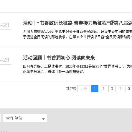
活动｜“书香致远长征路 青春接力新征程”暨第八届
4-29
为深入贯彻落实习近平总书记关于推动全民阅读、建设书香中国的重
于促进全民阅读的部署要求，在第31个世界读书日暨“全民阅读活动周
活动回顾｜书香润初心 阅读向未来
4-29
四月春光好，正是读书时。2026年4月23日是第31个“世界读书日”
此读书分享会，与你共赴一场思想盛宴。
共57条
上页
1
2
3
4
5
合作单位