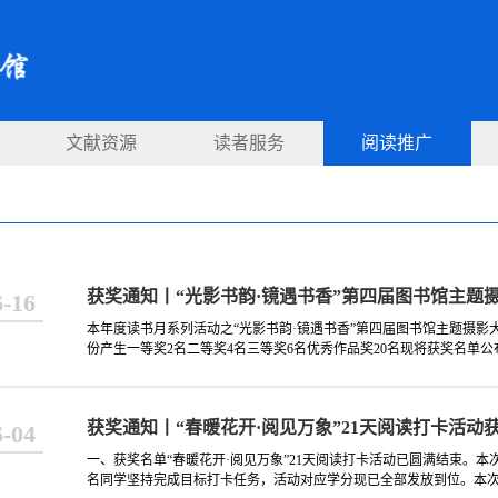
文献资源
读者服务
阅读推广
获奖通知丨“光影书韵·镜遇书香”第四届图书馆主题
6-16
本年度读书月系列活动之“光影书韵·镜遇书香”第四届图书馆主题摄影
份产生一等奖2名二等奖4名三等奖6名优秀作品奖20名现将获奖名单公
获奖通知丨“春暖花开·阅见万象”21天阅读打卡活动
6-04
一、获奖名单“春暖花开·阅见万象”21天阅读打卡活动已圆满结束。本次活
名同学坚持完成目标打卡任务，活动对应学分现已全部发放到位。本次