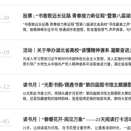
投票 | “书香致远长征路 青春接力新征程”暨第八
5-20
“书香致远长征路 青春接力新征程”暨第八届湖北省高校“寻找最美之声
情，致敬峥嵘长征岁月 用诵读抒发理想，彰显蓬勃意气 声声真挚，句
活动｜关于举办湖北省高校“读懂精神谱系 凝聚奋进
5-19
为深入学习贯彻习近平新时代中国特色社会主义思想，深入实施时代
育引导广大师生从中国共产党人精神谱系中汲取奋进力量，湖北省高
读书月｜“光影书韵•镜遇书香”第四届图书馆主题摄
5-12
以光影赴书香之约，用镜头藏岁月安然！第四届图书馆主题摄影大赛
致，还是馆藏建筑的独特韵味，皆是值得定格的独家风景，期待大家
读书月｜“春暖花开·阅见万象” ——21天阅读打卡活
5-05
21天，让阅读成为日常。 在书页里丈量世界， 让墨香浸润时光， 一